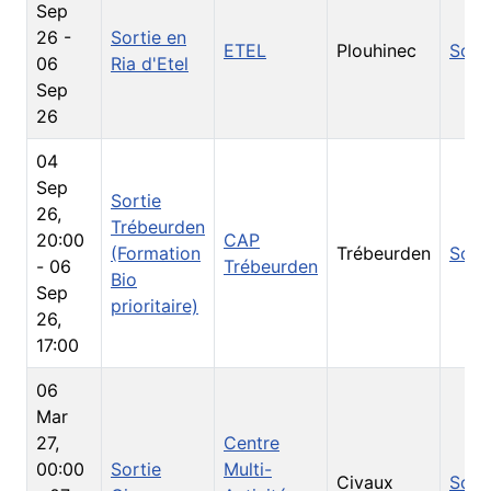
Sep
26
-
Sortie en
ETEL
Plouhinec
Sort
06
Ria d'Etel
Sep
26
04
Sep
Sortie
26
,
Trébeurden
20:00
CAP
(Formation
Trébeurden
Sort
-
06
Trébeurden
Bio
Sep
prioritaire)
26
,
17:00
06
Mar
27
,
Centre
00:00
Sortie
Multi-
Civaux
Sort