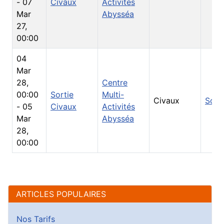
-
07
Civaux
Activités
Mar
Abysséa
27
,
00:00
04
Mar
28
,
Centre
00:00
Sortie
Multi-
Civaux
Sort
-
05
Civaux
Activités
Mar
Abysséa
28
,
00:00
ARTICLES POPULAIRES
Nos Tarifs