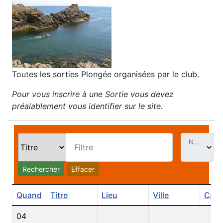
Toutes les sorties Plongée organisées par le club.
Pour vous inscrire à une Sortie vous devez
préalablement vous identifier sur le site.
Nb. Évt par page
Filtre
Rechercher
Effacer
Quand
Titre
Lieu
Ville
Caté
04