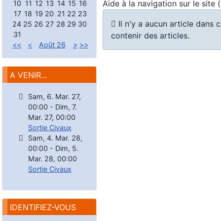
Aide à la navigation sur le site
10
11
12
13
14
15
16
17
18
19
20
21
22
23
Information
Il n'y a aucun article dans 
24
25
26
27
28
29
30
31
contenir des articles.
<<
<
Août 26
>
>>
A VENIR...
Sam, 6. Mar. 27
,
00:00
-
Dim, 7.
Mar. 27
,
00:00
Sortie Civaux
Sam, 4. Mar. 28
,
00:00
-
Dim, 5.
Mar. 28
,
00:00
Sortie Civaux
IDENTIFIEZ-VOUS