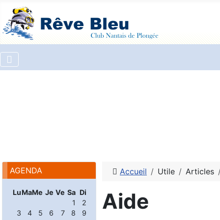
AGENDA
Accueil
Utile
Articles
Lu
Ma
Me
Je
Ve
Sa
Di
Aide
1
2
3
4
5
6
7
8
9