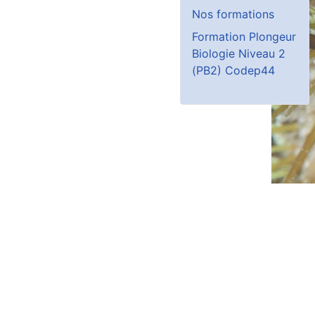
Nos formations
Formation Plongeur
Biologie Niveau 2
(PB2) Codep44