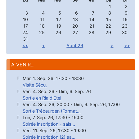
1
2
3
4
5
6
7
8
9
10
11
12
13
14
15
16
17
18
19
20
21
22
23
24
25
26
27
28
29
30
31
<<
<
Août 26
>
>>
A VENIR...
Mar, 1. Sep. 26
,
17:30
-
18:30
Visite Sécu.
Ven, 4. Sep. 26
-
Dim, 6. Sep. 26
Sortie en Ria d'Etel
Ven, 4. Sep. 26
,
20:00
-
Dim, 6. Sep. 26
,
17:00
Sortie Trébeurden (Format...
Lun, 7. Sep. 26
,
17:30
-
19:00
Soirée inscription - sais...
Ven, 11. Sep. 26
,
17:30
-
19:00
Soirée inscription (2) sa...