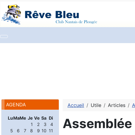
AGENDA
Accueil
Utile
Articles
A
Lu
Ma
Me
Je
Ve
Sa
Di
Assemblée 
1
2
3
4
5
6
7
8
9
10
11