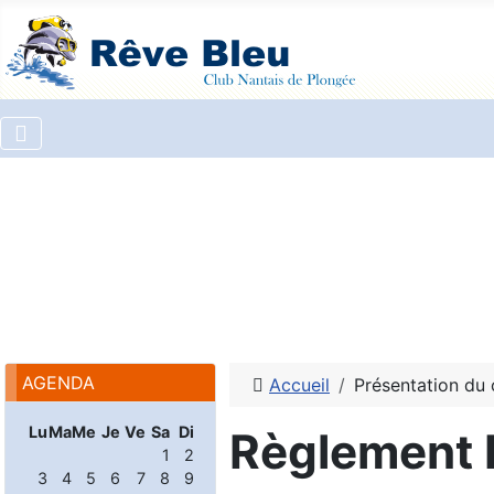
AGENDA
Accueil
Présentation du 
Lu
Ma
Me
Je
Ve
Sa
Di
Règlement I
1
2
3
4
5
6
7
8
9