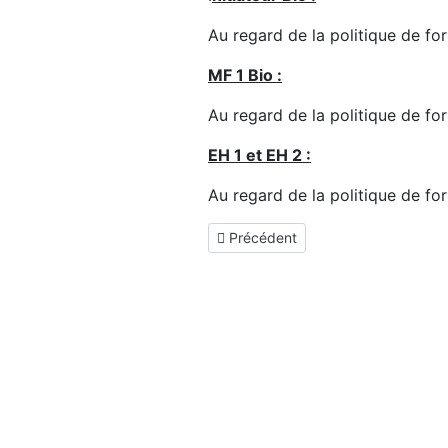
Au regard de la politique de fo
MF 1 Bio :
Au regard de la politique de fo
EH 1 et EH 2 :
Au regard de la politique de fo
Article précédent : Galerie Photos
Précédent