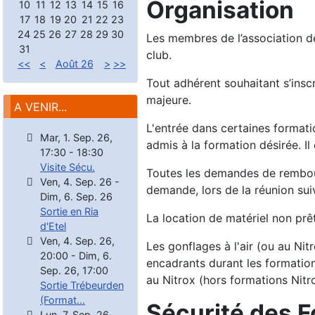
Organisation
10
11
12
13
14
15
16
17
18
19
20
21
22
23
24
25
26
27
28
29
30
Les membres de l’association dé
31
club.
<<
<
Août 26
>
>>
Tout adhérent souhaitant s’inscr
majeure.
A VENIR...
L'entrée dans certaines formatio
Mar, 1. Sep. 26
,
admis à la formation désirée. Il
17:30
-
18:30
Visite Sécu.
Toutes les demandes de rembour
Ven, 4. Sep. 26
-
demande, lors de la réunion suiv
Dim, 6. Sep. 26
Sortie en Ria
La location de matériel non prêté
d'Etel
Ven, 4. Sep. 26
,
Les gonflages à l'air (ou au Nit
20:00
-
Dim, 6.
encadrants durant les formations
Sep. 26
,
17:00
au Nitrox (hors formations Nitr
Sortie Trébeurden
(Format...
Sécurité des 
Lun, 7. Sep. 26
,