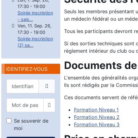
17:30
-
19:00
Seuls les membres présentant un
Soirée inscription
un médecin fédéral ou un médec
- sais...
Ven, 11. Sep. 26
,
Tous les participants devront r
17:30
-
19:00
Soirée inscription
Si des sorties techniques sont 
(2) sa...
règlement intérieur du club ou d
Documents de 
IDENTIFIEZ-VOUS
L'ensemble des généralités org
Identifiant
Ils sont rédigés par la Commiss
Ces documents servent de référ
Mot de passe
Formation Niveau 1
Afficher le mot de passe
Formation Niveau 2
Se souvenir de
Formation Niveau 3
moi