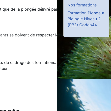
Nos formations
tique de la plongée délivré par
Formation Plongeur
Biologie Niveau 2
(PB2) Codep44
pants se doivent de respecter le
ts de cadrage des formations.
teur.