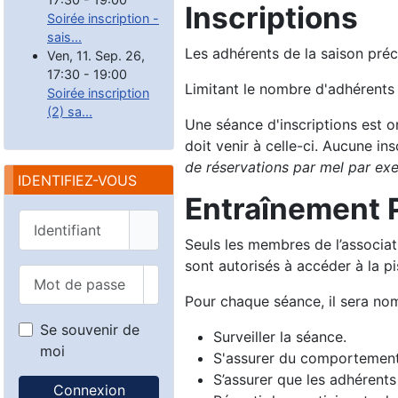
Inscriptions
Soirée inscription -
sais...
Les adhérents de la saison préc
Ven, 11. Sep. 26
,
17:30
-
19:00
Limitant le nombre d'adhérents
Soirée inscription
(2) sa...
Une séance d'inscriptions est 
doit venir à celle-ci. Aucune i
de réservations par mel par ex
IDENTIFIEZ-VOUS
Entraînement 
Identifiant
Seuls les membres de l’associati
sont autorisés à accéder à la pi
Mot de passe
Afficher le mot de passe
Pour chaque séance, il sera no
Se souvenir de
Surveiller la séance.
moi
S'assurer du comportement
S’assurer que les adhérents
Connexion