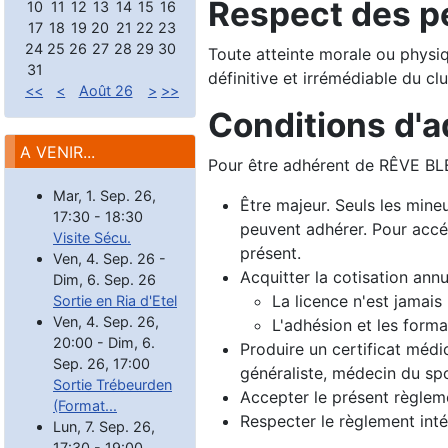
Respect des p
10
11
12
13
14
15
16
17
18
19
20
21
22
23
24
25
26
27
28
29
30
Toute atteinte morale ou physi
31
définitive et irrémédiable du c
<<
<
Août 26
>
>>
Conditions d'
A VENIR...
Pour être adhérent de RÊVE BLEU
Mar, 1. Sep. 26
,
Être majeur. Seuls les mine
17:30
-
18:30
peuvent adhérer. Pour accéd
Visite Sécu.
présent.
Ven, 4. Sep. 26
-
Acquitter la cotisation annu
Dim, 6. Sep. 26
La licence n'est jamais
Sortie en Ria d'Etel
Ven, 4. Sep. 26
,
L'adhésion et les forma
20:00
-
Dim, 6.
Produire un certificat médi
Sep. 26
,
17:00
généraliste, médecin du spor
Sortie Trébeurden
Accepter le présent règleme
(Format...
Respecter le règlement intér
Lun, 7. Sep. 26
,
17:30
-
19:00