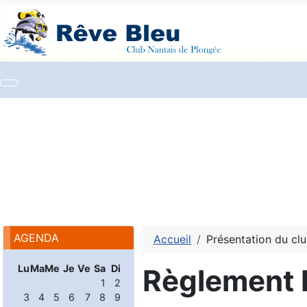
AGENDA
Accueil
Présentation du cl
Lu
Ma
Me
Je
Ve
Sa
Di
Règlement I
1
2
3
4
5
6
7
8
9