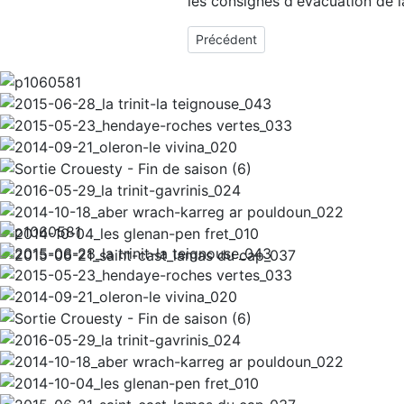
les consignes d'évacuation de 
Article précédent : Règlement Intér
Précédent