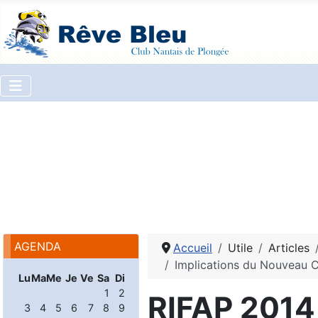
AGENDA
Accueil
Utile
Articles
Implications du Nouveau 
Lu
Ma
Me
Je
Ve
Sa
Di
1
2
RIFAP 2014 
3
4
5
6
7
8
9