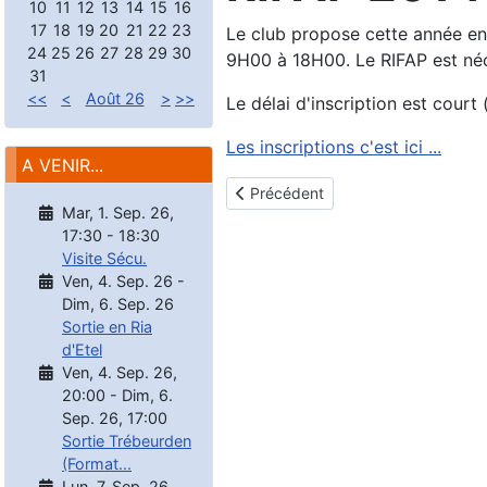
10
11
12
13
14
15
16
17
18
19
20
21
22
23
Le club propose cette année en
24
25
26
27
28
29
30
9H00 à 18H00. Le RIFAP est néce
31
<<
<
Août 26
>
>>
Le délai d'inscription est court
Les inscriptions c'est ici ...
A VENIR...
Article précédent : stage bio (CIBP
Précédent
Mar, 1. Sep. 26
,
17:30
-
18:30
Visite Sécu.
Ven, 4. Sep. 26
-
Dim, 6. Sep. 26
Sortie en Ria
d'Etel
Ven, 4. Sep. 26
,
20:00
-
Dim, 6.
Sep. 26
,
17:00
Sortie Trébeurden
(Format...
Lun, 7. Sep. 26
,