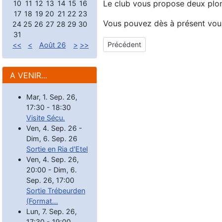
Le club vous propose deux plon
10
11
12
13
14
15
16
17
18
19
20
21
22
23
Vous pouvez dès à présent vous
24
25
26
27
28
29
30
31
Article précédent : 21 septembre 2
Précédent
<<
<
Août 26
>
>>
A VENIR...
Mar, 1. Sep. 26
,
17:30
-
18:30
Visite Sécu.
Ven, 4. Sep. 26
-
Dim, 6. Sep. 26
Sortie en Ria d'Etel
Ven, 4. Sep. 26
,
20:00
-
Dim, 6.
Sep. 26
,
17:00
Sortie Trébeurden
(Format...
Lun, 7. Sep. 26
,
17:30
-
19:00