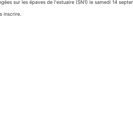
gées sur les épaves de l'estuaire (SN1) le samedi 14 septe
 inscrire.
013