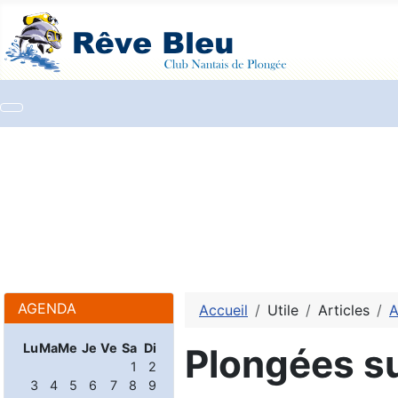
AGENDA
Accueil
Utile
Articles
A
Lu
Ma
Me
Je
Ve
Sa
Di
Plongées su
1
2
3
4
5
6
7
8
9