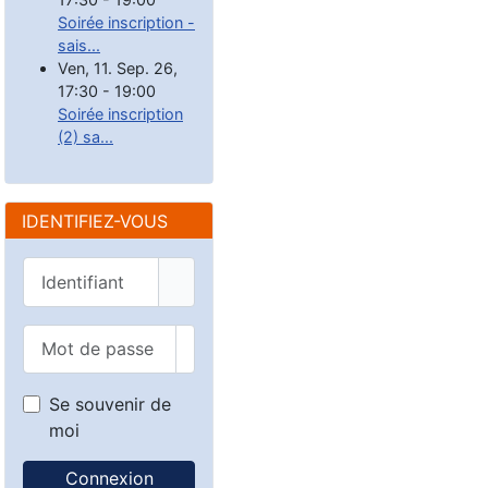
Soirée inscription -
sais...
Ven, 11. Sep. 26
,
17:30
-
19:00
Soirée inscription
(2) sa...
IDENTIFIEZ-VOUS
Identifiant
Mot de passe
Afficher le mot de passe
Se souvenir de
moi
Connexion