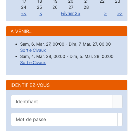
17
18
19
20
21
22
23
24
25
26
27
28
<<
<
Février 25
>
>>
A VENIR...
Sam, 6. Mar. 27
,
00:00
-
Dim, 7. Mar. 27
,
00:00
Sortie Civaux
Sam, 4. Mar. 28
,
00:00
-
Dim, 5. Mar. 28
,
00:00
Sortie Civaux
IDENTIFIEZ-VOUS
Identifiant
Mot de passe
Affic