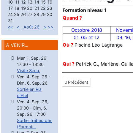
10
11
12
13
14
15
16
17
18
19
20
21
22
23
Formation niveau 1
24
25
26
27
28
29
30
Quand ?
31
<<
<
Août 26
>
>>
Octobre 2018
Novemb
01, 05 et 12
09, 16,
Où ?
Piscine Léo Lagrange
A VENIR...
Mar, 1. Sep. 26
,
Qui ?
Patrick C., Marlène, Guil
17:30
-
18:30
Visite Sécu.
Ven, 4. Sep. 26
-
Article précédent : Premières bulle
Précédent
Dim, 6. Sep. 26
Sortie en Ria
d'Etel
Ven, 4. Sep. 26
,
20:00
-
Dim, 6.
Sep. 26
,
17:00
Sortie Trébeurden
(Format...
Lun, 7. Sep. 26
,