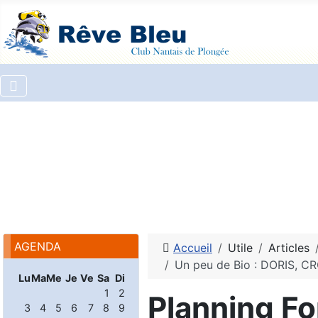
AGENDA
Accueil
Utile
Articles
Un peu de Bio : DORIS, C
Lu
Ma
Me
Je
Ve
Sa
Di
1
2
Planning Fo
3
4
5
6
7
8
9