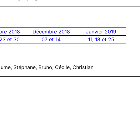
re 2018
Décembre 2018
Janvier 2019
 23 et 30
07 et 14
11, 18 et 25
laume, Stéphane, Bruno, Cécile, Christian
s 2018