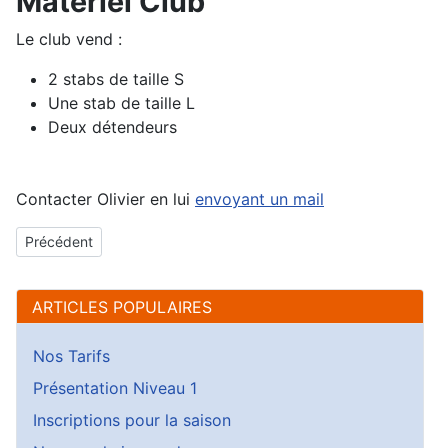
Matériel Club
Le club vend :
2 stabs de taille S
Une stab de taille L
Deux détendeurs
Contacter Olivier en lui
envoyant un mail
Article précédent : Un ancien adhérent met en vente son matérie
Précédent
ARTICLES POPULAIRES
Nos Tarifs
Présentation Niveau 1
Inscriptions pour la saison