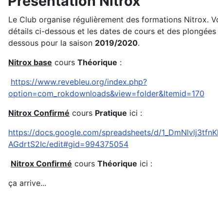
Présentation Nitrox
Le Club organise régulièrement des formations Nitrox. V
détails ci-dessous et les dates de cours et des plongées 
dessous pour la saison
2019/2020
.
Nitrox base
cours
Théorique
:
https://www.revebleu.org/index.php?
option=com_rokdownloads&view=folder&Itemid=170
Nitrox Confirmé
cours
Pratique
ici :
https://docs.google.com/spreadsheets/d/1_DmNlvlj3tfn
AGdrtS2Ic/edit#gid=994375054
Nitrox Confirmé
cours
Théorique
ici :
ça arrive...