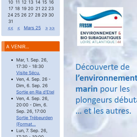
10
11
12
13
14
15
16
17
18
19
20
21
22
23
24
25
26
27
28
29
30
31
<<
<
Mars 25
>
>>
A VENIR...
Mar, 1. Sep. 26
,
17:30
-
18:30
Visite Sécu.
Ven, 4. Sep. 26
-
Dim, 6. Sep. 26
Sortie en Ria d'Etel
Ven, 4. Sep. 26
,
20:00
-
Dim, 6.
Sep. 26
,
17:00
Sortie Trébeurden
(Format...
Lun, 7. Sep. 26
,
17:30
-
19:00