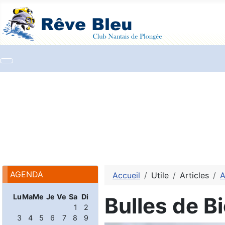
AGENDA
Accueil
Utile
Articles
A
Lu
Ma
Me
Je
Ve
Sa
Di
Bulles de 
1
2
3
4
5
6
7
8
9