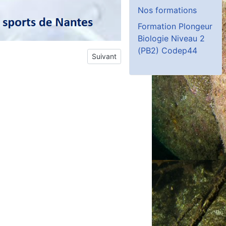
Nos formations
Formation Plongeur
Biologie Niveau 2
(PB2) Codep44
Article suivant : Conférence Archéologie
Suivant