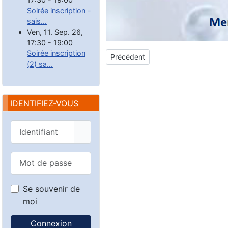
Soirée inscription -
sais...
Ven, 11. Sep. 26
,
17:30
-
19:00
Soirée inscription
Article précédent : Inscription sai
Précédent
(2) sa...
IDENTIFIEZ-VOUS
Identifiant
Mot de passe
Afficher le mot de passe
Se souvenir de
moi
Connexion