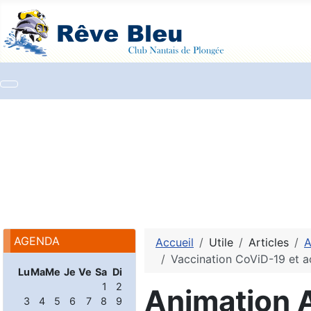
AGENDA
Accueil
Utile
Articles
A
Vaccination CoViD-19 et a
Lu
Ma
Me
Je
Ve
Sa
Di
1
2
Animation 
3
4
5
6
7
8
9