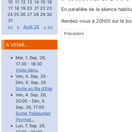
10
11
12
13
14
15
16
17
18
19
20
21
22
23
En parallèle de la séance habitu
24
25
26
27
28
29
30
31
Rendez-vous à 20h00 sur le bor
<<
<
Août 26
>
>>
Article précédent : Vacances
Précédent
A VENIR...
Mar, 1. Sep. 26
,
17:30
-
18:30
Visite Sécu.
Ven, 4. Sep. 26
-
Dim, 6. Sep. 26
Sortie en Ria d'Etel
Ven, 4. Sep. 26
,
20:00
-
Dim, 6.
Sep. 26
,
17:00
Sortie Trébeurden
(Format...
Lun, 7. Sep. 26
,
17:30
-
19:00