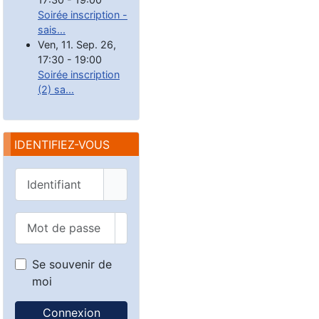
Soirée inscription -
sais...
Ven, 11. Sep. 26
,
17:30
-
19:00
Soirée inscription
(2) sa...
IDENTIFIEZ-VOUS
Identifiant
Mot de passe
Afficher le mot de passe
Se souvenir de
moi
Connexion