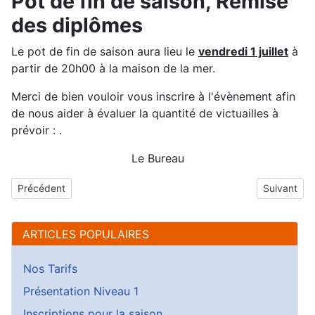
Pot de fin de saison, Remise
des diplômes
Le pot de fin de saison aura lieu le
vendredi 1 juillet
à
partir de 20h00 à la maison de la mer.
Merci de bien vouloir vous inscrire à l'évènement afin
de nous aider à évaluer la quantité de victuailles à
prévoir :
.
Le Bureau
Article précédent : Assemblée Générale
Article sui
Précédent
Suivant
ARTICLES POPULAIRES
Nos Tarifs
Présentation Niveau 1
Inscriptions pour la saison