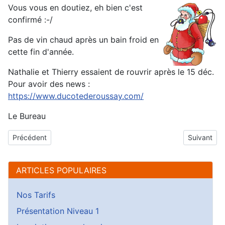
Vous vous en doutiez, eh bien c'est
confirmé :-/
Pas de vin chaud après un bain froid en
cette fin d'année.
Nathalie et Thierry essaient de rouvrir après le 15 déc.
Pour avoir des news :
https://www.ducotederoussay.com/
Le Bureau
Article précédent : Save the date - 16 janvier 2021
Article sui
Précédent
Suivant
ARTICLES POPULAIRES
Nos Tarifs
Présentation Niveau 1