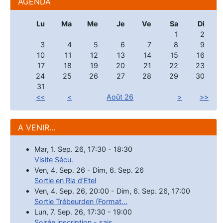
AGENDA
Lu
Ma
Me
Je
Ve
Sa
Di
1
2
3
4
5
6
7
8
9
10
11
12
13
14
15
16
17
18
19
20
21
22
23
24
25
26
27
28
29
30
31
<<
<
Août 26
>
>>
A VENIR...
Mar, 1. Sep. 26
,
17:30
-
18:30
Visite Sécu.
Ven, 4. Sep. 26
-
Dim, 6. Sep. 26
Sortie en Ria d'Etel
Ven, 4. Sep. 26
,
20:00
-
Dim, 6. Sep. 26
,
17:00
Sortie Trébeurden (Format...
Lun, 7. Sep. 26
,
17:30
-
19:00
Soirée inscription - sais...