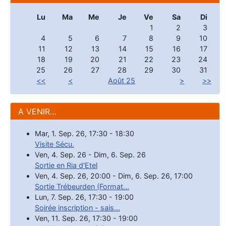
Lu
Ma
Me
Je
Ve
Sa
Di
1
2
3
4
5
6
7
8
9
10
11
12
13
14
15
16
17
18
19
20
21
22
23
24
25
26
27
28
29
30
31
<<
<
Août 25
>
>>
A VENIR...
Mar, 1. Sep. 26
,
17:30
-
18:30
Visite Sécu.
Ven, 4. Sep. 26
-
Dim, 6. Sep. 26
Sortie en Ria d'Etel
Ven, 4. Sep. 26
,
20:00
-
Dim, 6. Sep. 26
,
17:00
Sortie Trébeurden (Format...
Lun, 7. Sep. 26
,
17:30
-
19:00
Soirée inscription - sais...
Ven, 11. Sep. 26
,
17:30
-
19:00