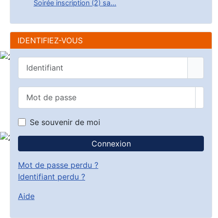
Soirée inscription (2) sa...
IDENTIFIEZ-VOUS
Identifiant
Mot de passe
Affic
Se souvenir de moi
Connexion
Mot de passe perdu ?
Identifiant perdu ?
Aide