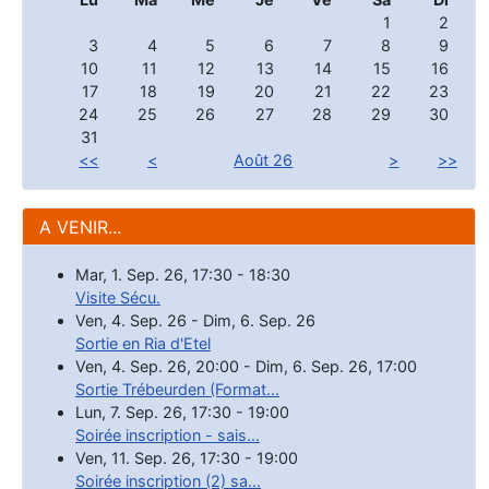
1
2
3
4
5
6
7
8
9
10
11
12
13
14
15
16
17
18
19
20
21
22
23
24
25
26
27
28
29
30
31
<<
<
Août 26
>
>>
A VENIR...
Mar, 1. Sep. 26
,
17:30
-
18:30
Visite Sécu.
Ven, 4. Sep. 26
-
Dim, 6. Sep. 26
Sortie en Ria d'Etel
Ven, 4. Sep. 26
,
20:00
-
Dim, 6. Sep. 26
,
17:00
Sortie Trébeurden (Format...
Lun, 7. Sep. 26
,
17:30
-
19:00
Soirée inscription - sais...
Ven, 11. Sep. 26
,
17:30
-
19:00
Soirée inscription (2) sa...