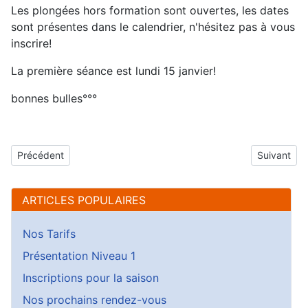
Les plongées hors formation sont ouvertes, les dates
sont présentes dans le calendrier, n'hésitez pas à vous
inscrire!
La première séance est lundi 15 janvier!
bonnes bulles°°°
Article précédent : Quel avenir pour la mer et le littoral ? Lancem
Article sui
Précédent
Suivant
ARTICLES POPULAIRES
Nos Tarifs
Présentation Niveau 1
Inscriptions pour la saison
Nos prochains rendez-vous