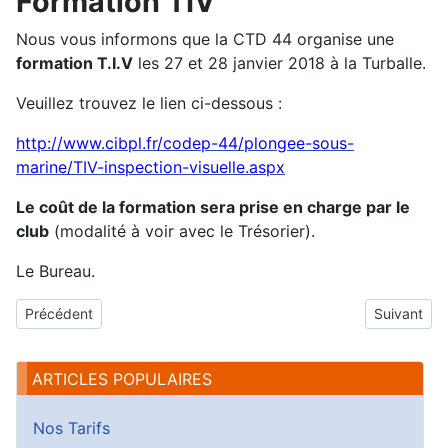
Formation TIV
Nous vous informons que la CTD 44 organise une
formation T.I.V
les 27 et 28 janvier 2018 à la Turballe.
Veuillez trouvez le lien ci-dessous :
http://www.cibpl.fr/codep-44/plongee-sous-
marine/TIV-inspection-visuelle.aspx
Le coût de la formation sera prise en charge par le
club
(modalité à voir avec le Trésorier).
Le Bureau.
Article précédent : Salon de la plongée
Article sui
Précédent
Suivant
ARTICLES POPULAIRES
Nos Tarifs